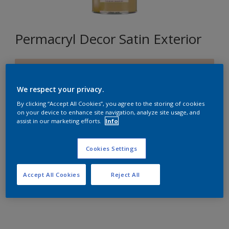
Permacryl Decor Satin Exterior
E0.10.80
Changer de couleur
We respect your privacy.
By clicking “Accept All Cookies”, you agree to the storing of cookies
Format
on your device to enhance site navigation, analyze site usage, and
assist in our marketing efforts.
Info
1L
2,5L
10L
Cookies Settings
Quantité
Accept All Cookies
Reject All