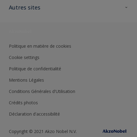
Ouvrir un magasin PASS
Autres sites
Trimetal
Sikkens Solutions
Polyfilla Pro
Wiki Peinture
Développement durable
Où jeter son pot de peinture ?
Politique en matière de cookies
Cookie settings
Politique de confidentialité
Mentions Légales
Conditions Générales d'Utilisation
Crédits photos
Déclaration d'accessibilité
Copyright © 2021 Akzo Nobel N.V.