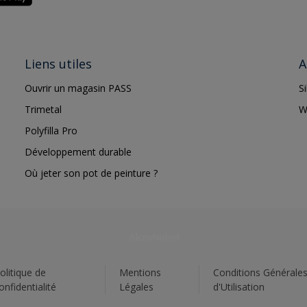
Liens utiles
A
Ouvrir un magasin PASS
S
Trimetal
W
Polyfilla Pro
Développement durable
Où jeter son pot de peinture ?
olitique de
Mentions
Conditions Générale
onfidentialité
Légales
d'Utilisation