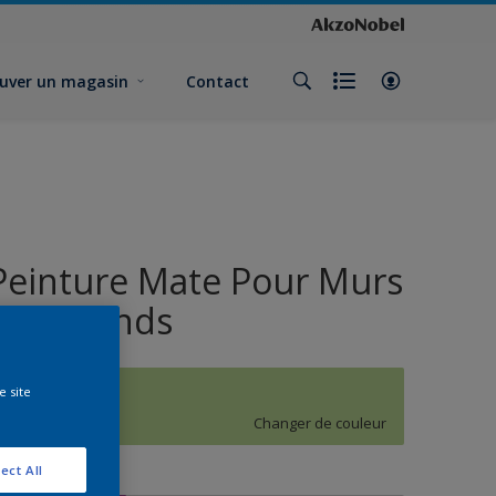
uver un magasin
Contact
Peinture Mate Pour Murs
et Plafonds
e site
J3.25.76
Changer de couleur
ect All
ormat