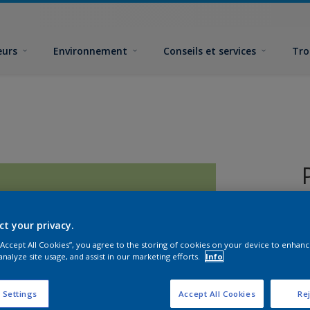
eurs
Environnement
Conseils et services
Tro
ct your privacy.
 “Accept All Cookies”, you agree to the storing of cookies on your device to enhanc
analyze site usage, and assist in our marketing efforts.
Info
 Settings
Accept All Cookies
Rej
F