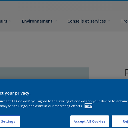
eurs
Environnement
Conseils et services
Tro
ct your privacy.
 “Accept All Cookies”, you agree to the storing of cookies on your device to enhanc
analyze site usage, and assist in our marketing efforts.
Info
 Settings
Accept All Cookies
Rej
F