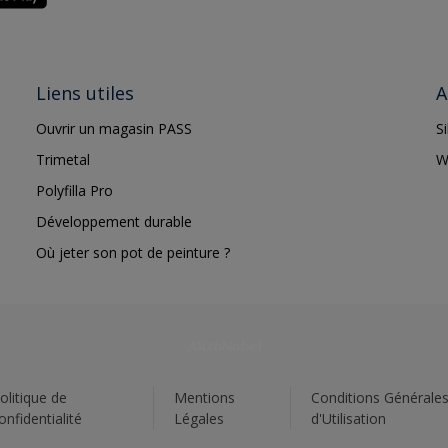
Liens utiles
A
Ouvrir un magasin PASS
S
Trimetal
W
Polyfilla Pro
Développement durable
Où jeter son pot de peinture ?
olitique de
Mentions
Conditions Générale
onfidentialité
Légales
d'Utilisation