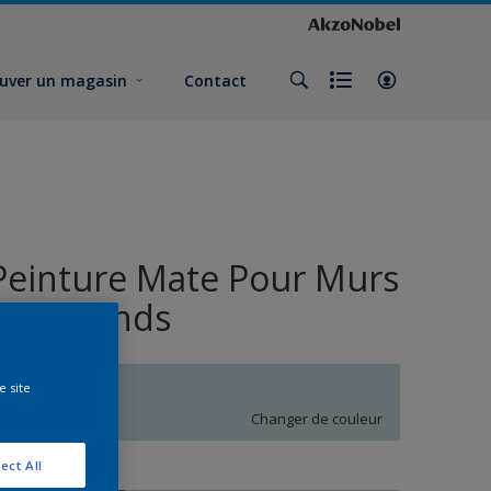
uver un magasin
Contact
Peinture Mate Pour Murs
et Plafonds
e site
Q5.06.80
Changer de couleur
ect All
ormat