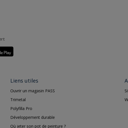
ert
Liens utiles
A
Ouvrir un magasin PASS
S
Trimetal
W
Polyfilla Pro
Développement durable
Où jeter son pot de peinture ?