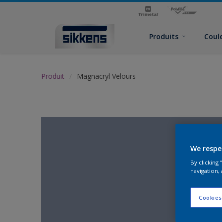
Produits
Coul
Produit
Magnacryl Velours
We respe
By clicking
navigation, 
Cookies