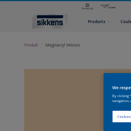
Produits
Coul
Produit
Magnacryl Velours
We respe
By clicking
navigation, 
Cookies