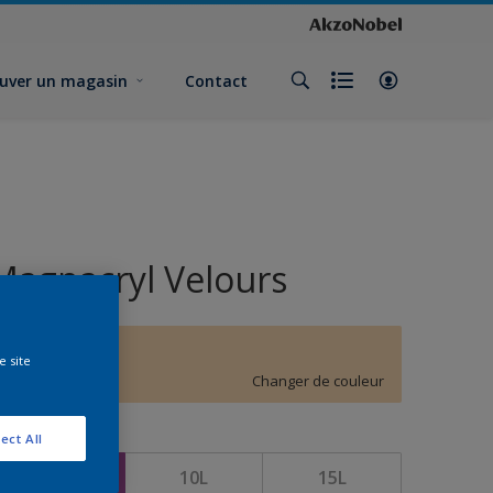
uver un magasin
Contact
Magnacryl Velours
E8.16.81
e site
Changer de couleur
ormat
ect All
5L
10L
15L