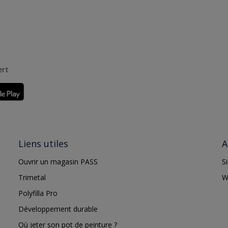
ert
Liens utiles
A
Ouvrir un magasin PASS
S
Trimetal
W
Polyfilla Pro
Développement durable
Où jeter son pot de peinture ?