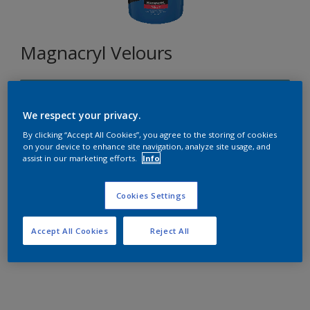
Magnacryl Velours
R5.29.55
Changer de couleur
We respect your privacy.
By clicking “Accept All Cookies”, you agree to the storing of cookies
on your device to enhance site navigation, analyze site usage, and
Format
assist in our marketing efforts.
Info
5L
10L
15L
Cookies Settings
Quantité
Accept All Cookies
Reject All