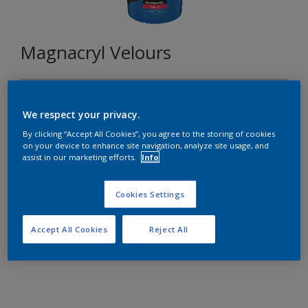
Magnacryl Velours
L2.05.77
Changer de couleur
We respect your privacy.
By clicking “Accept All Cookies”, you agree to the storing of cookies
on your device to enhance site navigation, analyze site usage, and
Format
assist in our marketing efforts.
Info
5L
10L
15L
Cookies Settings
Quantité
Accept All Cookies
Reject All