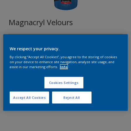
Magnacryl Velours
G2.20.84
Changer de couleur
We respect your privacy.
By clicking “Accept All Cookies”, you agree to the storing of cookies
on your device to enhance site navigation, analyze site usage, and
Format
assist in our marketing efforts.
Info
5L
10L
15L
Cookies Settings
Quantité
Accept All Cookies
Reject All