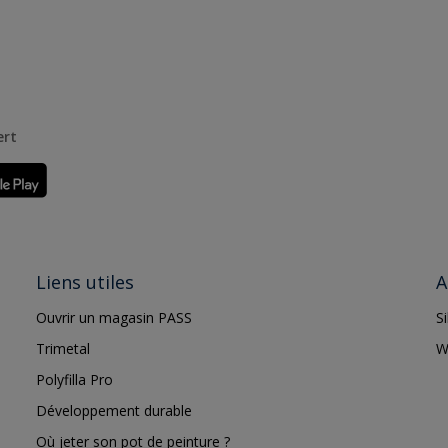
ert
Liens utiles
A
Ouvrir un magasin PASS
S
Trimetal
W
Polyfilla Pro
Développement durable
Où jeter son pot de peinture ?