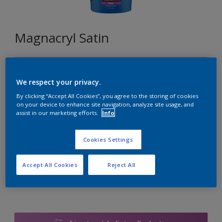
Magnacryl Satin
A5.09.71
Changer de couleur
We respect your privacy.
By clicking “Accept All Cookies”, you agree to the storing of cookies
on your device to enhance site navigation, analyze site usage, and
assist in our marketing efforts.
Info
1L
1L
Cookies Settings
Quantité
5L
Accept All Cookies
Reject All
10L
15L