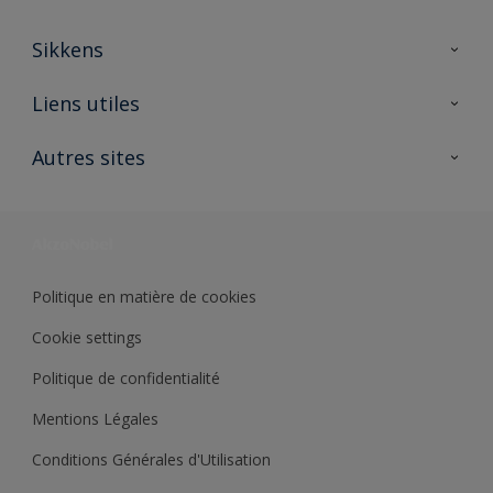
Sikkens
A propos de Sikkens
Liens utiles
Contactez nous
Ouvrir un magasin PASS
Autres sites
Trimetal
Sikkens Solutions
Polyfilla Pro
Wiki Peinture
Développement durable
Où jeter son pot de peinture ?
Politique en matière de cookies
Cookie settings
Politique de confidentialité
Mentions Légales
Conditions Générales d'Utilisation