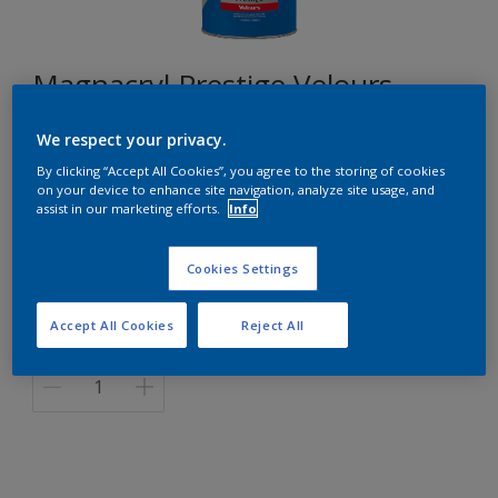
Magnacryl Prestige Velours
We respect your privacy.
S7.04.85
By clicking “Accept All Cookies”, you agree to the storing of cookies
Changer de couleur
on your device to enhance site navigation, analyze site usage, and
assist in our marketing efforts.
Info
Format
Cookies Settings
1L
5L
10L
Accept All Cookies
Reject All
Quantité