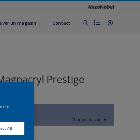
uver un magasin
Contact
Magnacryl Prestige
Velours
e site
U6.17.56
Changer de couleur
ect All
ormat