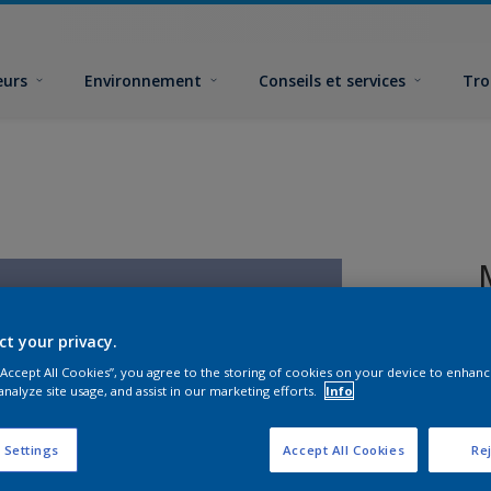
eurs
Environnement
Conseils et services
Tro
ct your privacy.
 “Accept All Cookies”, you agree to the storing of cookies on your device to enhanc
analyze site usage, and assist in our marketing efforts.
Info
 Settings
Accept All Cookies
Rej
F