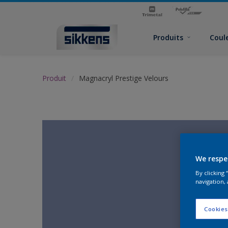
Produits
Coul
Produit
Magnacryl Prestige Velours
We respe
By clicking
navigation, 
Cookies