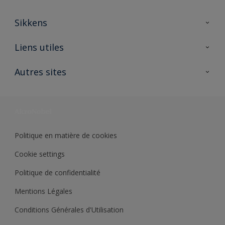
Sikkens
A propos de Sikkens
Liens utiles
Contactez nous
Ouvrir un magasin PASS
Autres sites
Trimetal
Sikkens Solutions
Polyfilla Pro
Wiki Peinture
Développement durable
Où jeter son pot de peinture ?
Politique en matière de cookies
Cookie settings
Politique de confidentialité
Mentions Légales
Conditions Générales d'Utilisation