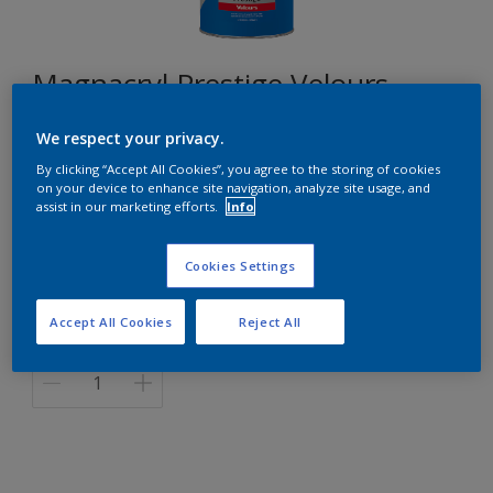
Magnacryl Prestige Velours
We respect your privacy.
F6.60.70
By clicking “Accept All Cookies”, you agree to the storing of cookies
Changer de couleur
on your device to enhance site navigation, analyze site usage, and
assist in our marketing efforts.
Info
Format
Cookies Settings
1L
5L
10L
Accept All Cookies
Reject All
Quantité