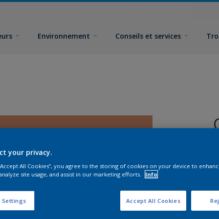
eurs
Environnement
Conseils et services
Tro
ct your privacy.
 “Accept All Cookies”, you agree to the storing of cookies on your device to enhanc
analyze site usage, and assist in our marketing efforts.
Info
F
 Settings
Accept All Cookies
Rej