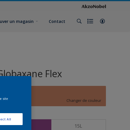
uver un magasin
Contact
Globaxane Flex
D3.30.60
e site
Changer de couleur
ormat
ect All
5L
15L