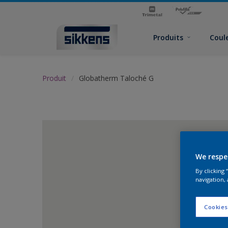
Produits
Coul
Produit
Globatherm Taloché G
We respe
By clicking
navigation, 
Cookies