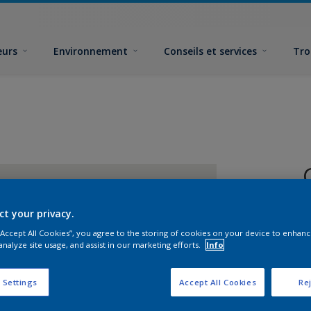
eurs
Environnement
Conseils et services
Tro
ct your privacy.
 “Accept All Cookies”, you agree to the storing of cookies on your device to enhanc
analyze site usage, and assist in our marketing efforts.
Info
F
 Settings
Accept All Cookies
Rej