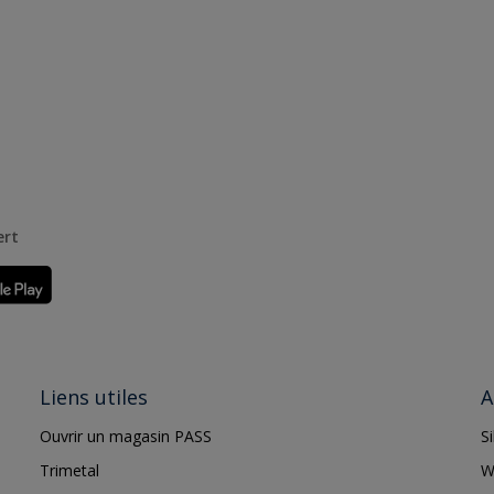
ert
Liens utiles
A
Ouvrir un magasin PASS
S
Trimetal
W