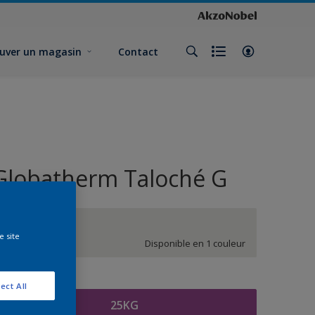
uver un magasin
Contact
Globatherm Taloché G
White
e site
Disponible en 1 couleur
ormat
ect All
25KG