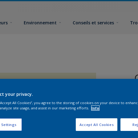
eurs
Environnement
Conseils et services
Tro
ct your privacy.
 “Accept All Cookies”, you agree to the storing of cookies on your device to enhanc
analyze site usage, and assist in our marketing efforts.
Info
F
 Settings
Accept All Cookies
Rej