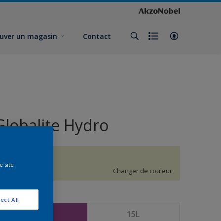
uver un magasin
Contact
Globalite Hydro
H2.08.87
e site
Changer de couleur
ormat
ect All
5L
15L