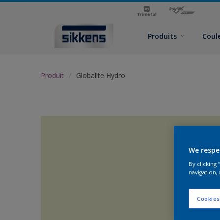
Produits
Coul
Produit
Globalite Hydro
We respe
By clicking
navigation, 
Cookies