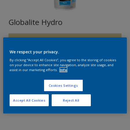
Globalite Hydro
F8.18.76
Changer de couleur
We respect your privacy.
By clicking “Accept All Cookies”, you agree to the storing of cookies
Format
on your device to enhance site navigation, analyze site usage, and
assist in our marketing efforts.
Info
5L
15L
Cookies Settings
Quantité
Accept All Cookies
Reject All