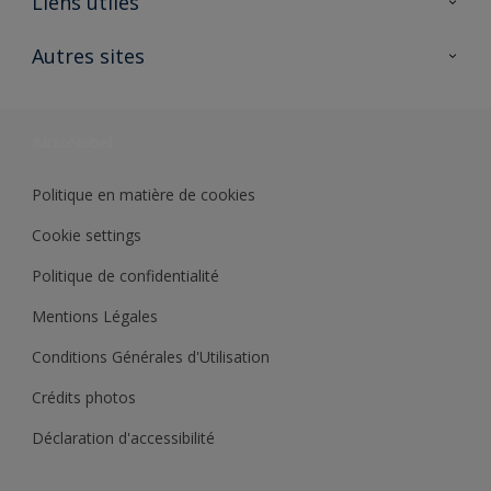
Liens utiles
Contactez nous
Ouvrir un magasin PASS
Autres sites
Trimetal
Sikkens Solutions
Polyfilla Pro
Wiki Peinture
Développement durable
Où jeter son pot de peinture ?
Politique en matière de cookies
Cookie settings
Politique de confidentialité
Mentions Légales
Conditions Générales d'Utilisation
Crédits photos
Déclaration d'accessibilité