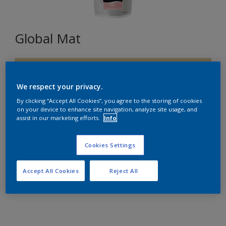
Global Mat
F8.18.76
Changer de couleur
We respect your privacy.
By clicking “Accept All Cookies”, you agree to the storing of cookies
on your device to enhance site navigation, analyze site usage, and
Format
assist in our marketing efforts.
Info
15L
Cookies Settings
Quantité
Accept All Cookies
Reject All