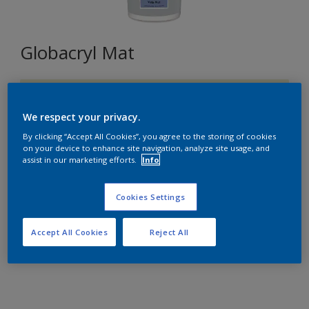
Globacryl Mat
H2.08.87
Changer de couleur
We respect your privacy.
By clicking “Accept All Cookies”, you agree to the storing of cookies
on your device to enhance site navigation, analyze site usage, and
Format
assist in our marketing efforts.
Info
5L
15L
Cookies Settings
Quantité
Accept All Cookies
Reject All