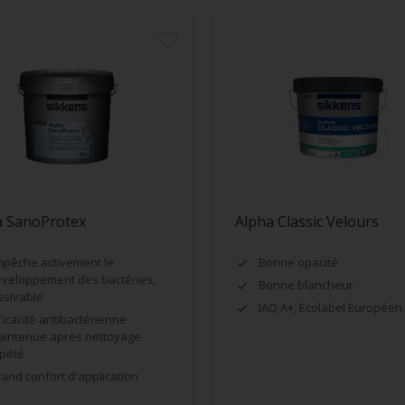
a SanoProtex
Alpha Classic Velours
pêche activement le
Bonne opacité
veloppement des bactéries,
Bonne blancheur
ssivable
IAQ A+, Ecolabel Européen
ficacité antibactérienne
intenue après nettoyage
pété
and confort d'application