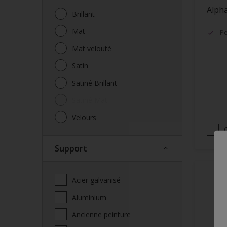
Alpha
Brillant
Mat
Pe
Mat velouté
Satin
Satiné Brillant
Satiné Mat
Velours
Support
Acier galvanisé
Aluminium
Ancienne peinture