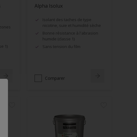
s
Alpha Isolux
Isolant des taches de type
nicotine, suie et humidité sèche
 zones
Bonne résistance à l'abrasion
humide (classe 1)
se 1)
Sans tension du film
Comparer