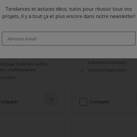
Tendances et astuces déco, tutos pour réussir tous vos
projets, il y a tout ça et plus encore dans notre newsletter!
 Rezisto Easy Clean
Alpha BL Velours
enter-your-email
Velouté
Excellente opacité, grande
blancheur
mite la pénétration des
lissures à la surface du film
Bonne résistance aux
frottements humides
ttoyage facile des taches
âce à l'effet perlant
Confort d'application
ssivable
Comparer
Comparer