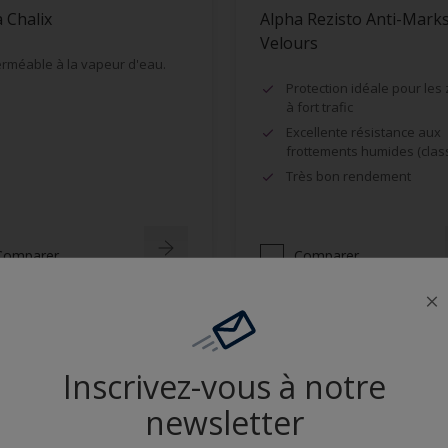
 Chalix
Alpha Rezisto Anti-Mark
Velours
rméable à la vapeur d'eau.
Protection idéale pour les
à fort trafic
Excellente résistance aux
frottements humides (clas
Très bon rendement
Comparer
Comparer
Inscrivez-vous à notre
newsletter