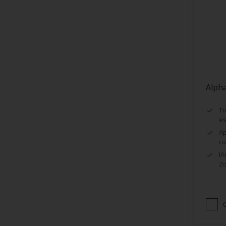
Encadrement de fenêtres
Façades
Faïence
Fenêtres
Fibre de Verre
Alph
Grillage
Huisseries
Tr
es
Lambris
Ap
Maçonnerie (ciment, béton...)
co
IA
Murs
Zo
Métaux
Métaux ferreux
Métaux non-ferreux
Papier peints