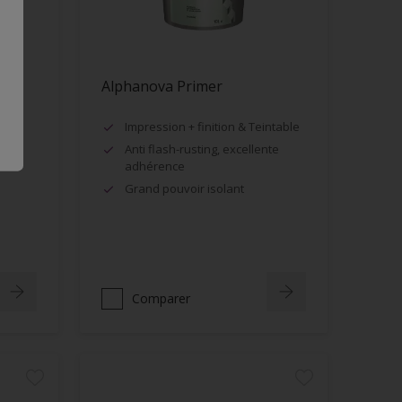
Alphanova Primer
Impression + finition & Teintable
Anti flash-rusting, excellente
adhérence
Grand pouvoir isolant
Comparer