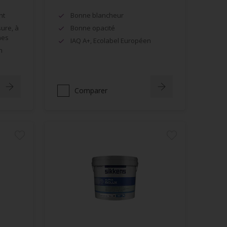
nt
Bonne blancheur
sure, à
Bonne opacité
hes
IAQ A+, Ecolabel Européen
n
Comparer