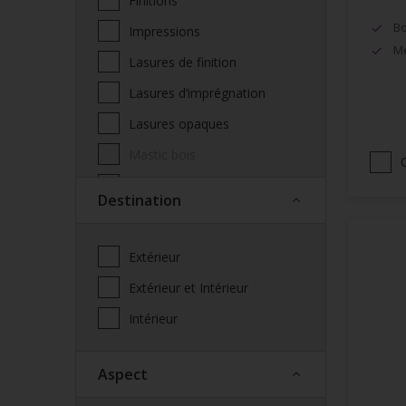
Finitions
Bo
Impressions
Mé
Lasures de finition
Lasures d’imprégnation
Lasures opaques
Mastic bois
Produits complémentaires
Destination
façade
Saturateur
Extérieur
Spécialités
Extérieur et Intérieur
Vernis
Intérieur
Vitrificateur
Aspect