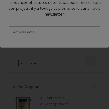
Tendances et astuces déco, tutos pour réussir tous
vos projets, il y a tout ça et plus encore dans notre
Alpha Rezisto Easy Clean Satin
newsletter!
Limite la pénétration des
enter-your-email
salissures à la surface du film
Nettoyage facile des taches grâce
à l'effet perlant
Lessivable
Comparer
Alpha Avignon
Faible odeur
Sechage rapide