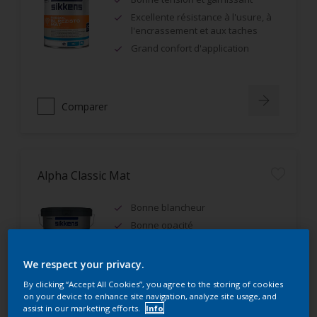
Excellente résistance à l'usure, à
l'encrassement et aux taches
Grand confort d'application
Comparer
Alpha Classic Mat
Bonne blancheur
Bonne opacité
IAQ A+, Ecolabel Européen
We respect your privacy.
By clicking “Accept All Cookies”, you agree to the storing of cookies
on your device to enhance site navigation, analyze site usage, and
assist in our marketing efforts.
Info
Comparer