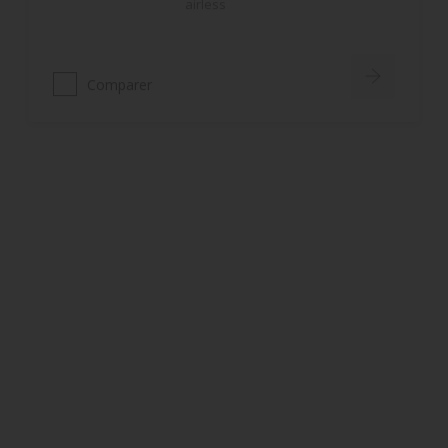
Comparer
Rubbol BL DSA
Monoproduit : impression et
finition sur bois tendres
Excellente résistance aux U.V.
Bon garnissant des arêtes (film
souple, accompagne les
variations dimensionnelles du
bois)
Comparer