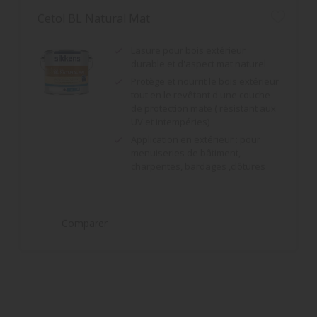
durable et d'aspect mat naturel
Protège et nourrit le bois extérieur
tout en le revêtant d'une couche
de protection mate ( résistant aux
UV et intempéries)
Application en extérieur : pour
menuiseries de bâtiment,
charpentes, bardages ,clôtures
Comparer
Cetol BLX-Pro
Imprégnation et finition
Bonne élasticité et souplesse du
film