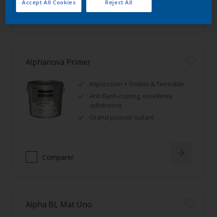
Accept All Cookies
Reject All
Comparer
Alphanova Primer
Impression + finition & Teintable
Anti flash-rusting, excellente
adhérence
Grand pouvoir isolant
Comparer
Alpha BL Mat Uno