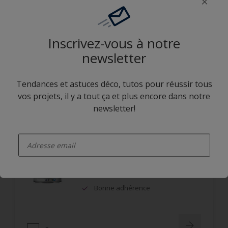
finition
Très bonne opacité
Très bon garnissant des arêtes et
Inscrivez-vous à notre
excellente adhérence
newsletter
Comparer
Tendances et astuces déco, tutos pour réussir tous
vos projets, il y a tout ça et plus encore dans notre
newsletter!
Rubbol BL Unifill
enter-your-email
Teintable
Bon garnissant et très bonne
couverture des arêtes
Bonne adhérence