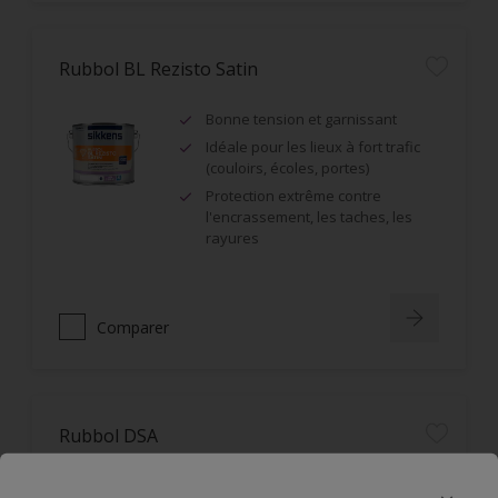
Rubbol BL Rezisto Satin
Bonne tension et garnissant
Idéale pour les lieux à fort trafic
(couloirs, écoles, portes)
Protection extrême contre
l'encrassement, les taches, les
rayures
Comparer
Rubbol DSA
Monoproduit : impression et