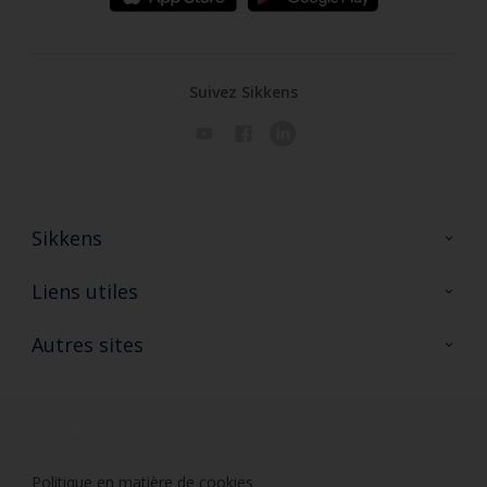
Suivez Sikkens
Sikkens
A propos de Sikkens
Liens utiles
Contactez nous
Ouvrir un magasin PASS
Autres sites
Trimetal
Sikkens Solutions
Polyfilla Pro
Wiki Peinture
Développement durable
Où jeter son pot de peinture ?
Politique en matière de cookies