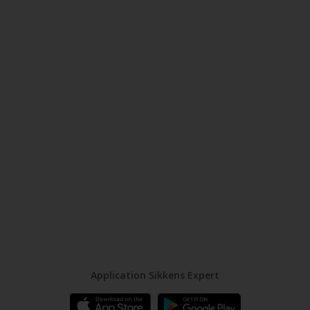
Chalix Decor Finitura
Haut pouvoir couvrant et
garnissant
Aspect mat ou lustré suivant l'effet
décoratif réalisé
IAQ A+, Excell Zone Verte
Comparer
Application Sikkens Expert