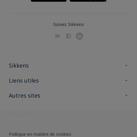
Suivez Sikkens
Sikkens
A propos de Sikkens
Liens utiles
Contactez nous
Ouvrir un magasin PASS
Autres sites
Trimetal
Sikkens Solutions
Polyfilla Pro
Wiki Peinture
Développement durable
Où jeter son pot de peinture ?
Politique en matière de cookies