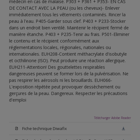
médecin en cas de malaise. P303 + P361 + P353- EN CAS
DE CONTACT AVEC LA PEAU (ou les cheveux)- Enlever
immédiatement tous les vêtements contaminés. Rincer la
peau à l'eau. P405-Garder sous clef. P403 + P233-Stocker
dans un endroit bien ventilé. Maintenir le récipient fermé de
manière étanche. P403 + P235-Tenir au frais. P501-Eliminer
le contenu et le récipient conformément aux
réglementations locales, régionales, nationales ou
internationales. EUH208-Contient méthacrylate d'isobutyle
et octhilinone (ISO). Peut produire une réaction allergique.
EUH211-Attention! Des gouttelettes respirables
dangereuses peuvent se former lors de la pulvérisation. Ne
pas respirer les aérosols ni les brouillards. EUH066-
L'exposition répétée peut provoquer dessèchement ou
gerçures de la peau. Dangereux. Respecter les précautions
d'emploi
Télécharger Adobe Reader
Fiche technique Diwafix