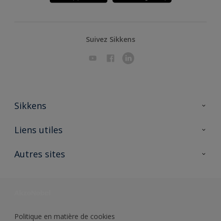
Suivez Sikkens
Sikkens
A propos de Sikkens
Liens utiles
Contactez nous
Ouvrir un magasin PASS
Autres sites
Trimetal
Sikkens Solutions
Polyfilla Pro
Wiki Peinture
Développement durable
Où jeter son pot de peinture ?
Politique en matière de cookies