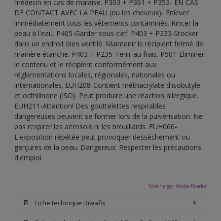
médecin en cas de malaise. P303 + P361 + P353- EN CAS
DE CONTACT AVEC LA PEAU (ou les cheveux)- Enlever
immédiatement tous les vêtements contaminés. Rincer la
peau à l'eau. P405-Garder sous clef. P403 + P233-Stocker
dans un endroit bien ventilé. Maintenir le récipient fermé de
manière étanche. P403 + P235-Tenir au frais. P501-Eliminer
le contenu et le récipient conformément aux
réglementations locales, régionales, nationales ou
internationales. EUH208-Contient méthacrylate d'isobutyle
et octhilinone (ISO). Peut produire une réaction allergique.
EUH211-Attention! Des gouttelettes respirables
dangereuses peuvent se former lors de la pulvérisation. Ne
pas respirer les aérosols ni les brouillards. EUH066-
L'exposition répétée peut provoquer dessèchement ou
gerçures de la peau. Dangereux. Respecter les précautions
d'emploi
Télécharger Adobe Reader
Fiche technique Diwafix