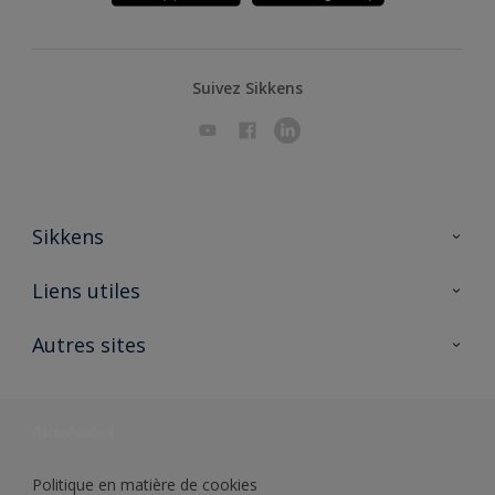
Suivez Sikkens
Sikkens
A propos de Sikkens
Liens utiles
Contactez nous
Ouvrir un magasin PASS
Autres sites
Trimetal
Sikkens Solutions
Polyfilla Pro
Wiki Peinture
Développement durable
Où jeter son pot de peinture ?
Politique en matière de cookies