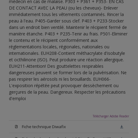
médecin en cas de malaise. P303 + P361 + P353- EN CAS
DE CONTACT AVEC LA PEAU (ou les cheveux)- Enlever
immédiatement tous les vêtements contaminés. Rincer la
peau à l'eau. P405-Garder sous clef. P403 + P233-Stocker
dans un endroit bien ventilé. Maintenir le récipient fermé de
manière étanche. P403 + P235-Tenir au frais. P501-Eliminer
le contenu et le récipient conformément aux
réglementations locales, régionales, nationales ou
internationales. EUH208-Contient méthacrylate d'isobutyle
et octhilinone (ISO). Peut produire une réaction allergique.
EUH211-Attention! Des gouttelettes respirables
dangereuses peuvent se former lors de la pulvérisation. Ne
pas respirer les aérosols ni les brouillards. EUH066-
L'exposition répétée peut provoquer dessèchement ou
gerçures de la peau. Dangereux. Respecter les précautions
d'emploi
Télécharger Adobe Reader
Fiche technique Diwafix