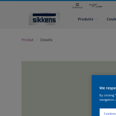
Produits
Coul
Produit
Diwafix
We respe
By clicking
navigation, 
Cookies