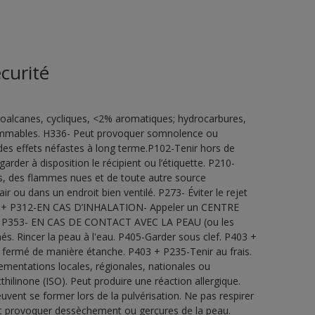
curité
oalcanes, cycliques, <2% aromatiques; hydrocarbures,
lammables. H336- Peut provoquer somnolence ou
des effets néfastes à long terme.P102-Tenir hors de
rder à disposition le récipient ou l’étiquette. P210-
les, des flammes nues et de toute autre source
r ou dans un endroit bien ventilé. P273- Éviter le rejet
P304 + P312-EN CAS D’INHALATION- Appeler un CENTRE
+ P353- EN CAS DE CONTACT AVEC LA PEAU (ou les
. Rincer la peau à l'eau. P405-Garder sous clef. P403 +
nt fermé de manière étanche. P403 + P235-Tenir au frais.
ementations locales, régionales, nationales ou
hilinone (ISO). Peut produire une réaction allergique.
vent se former lors de la pulvérisation. Ne pas respirer
eut provoquer dessèchement ou gerçures de la peau.