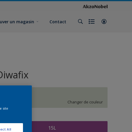
uver un magasin
Contact
Diwafix
J7.04.81
Changer de couleur
e site
ormat
15L
ect All