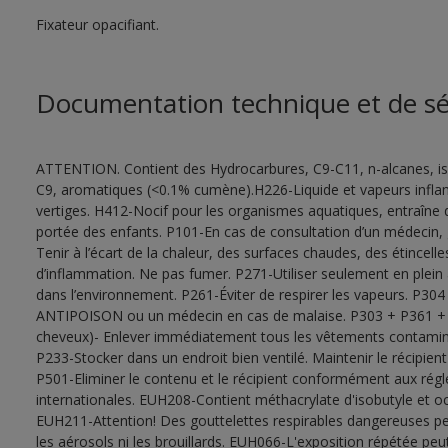
Fixateur opacifiant.
Documentation technique et de sé
ATTENTION. Contient des Hydrocarbures, C9-C11, n-alcanes, is
C9, aromatiques (<0.1% cumène).H226-Liquide et vapeurs inf
vertiges. H412-Nocif pour les organismes aquatiques, entraîne 
portée des enfants. P101-En cas de consultation d’un médecin, ga
Tenir à l’écart de la chaleur, des surfaces chaudes, des étincel
d’inflammation. Ne pas fumer. P271-Utiliser seulement en plein ai
dans l’environnement. P261-Éviter de respirer les vapeurs. 
ANTIPOISON ou un médecin en cas de malaise. P303 + P361 
cheveux)- Enlever immédiatement tous les vêtements contaminés
P233-Stocker dans un endroit bien ventilé. Maintenir le récipie
P501-Eliminer le contenu et le récipient conformément aux régl
internationales. EUH208-Contient méthacrylate d'isobutyle et oct
EUH211-Attention! Des gouttelettes respirables dangereuses peu
les aérosols ni les brouillards. EUH066-L'exposition répétée p