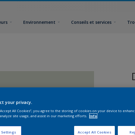
eurs
Environnement
Conseils et services
Tro
ct your privacy.
 “Accept All Cookies”, you agree to the storing of cookies on your device to enhanc
analyze site usage, and assist in our marketing efforts.
Info
F
 Settings
Accept All Cookies
Rej