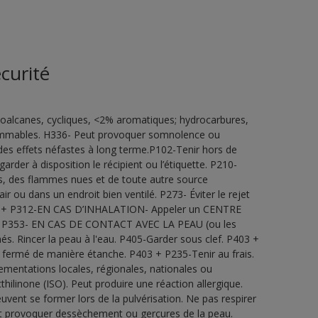
curité
oalcanes, cycliques, <2% aromatiques; hydrocarbures,
lammables. H336- Peut provoquer somnolence ou
des effets néfastes à long terme.P102-Tenir hors de
rder à disposition le récipient ou l’étiquette. P210-
les, des flammes nues et de toute autre source
r ou dans un endroit bien ventilé. P273- Éviter le rejet
P304 + P312-EN CAS D’INHALATION- Appeler un CENTRE
+ P353- EN CAS DE CONTACT AVEC LA PEAU (ou les
. Rincer la peau à l'eau. P405-Garder sous clef. P403 +
nt fermé de manière étanche. P403 + P235-Tenir au frais.
ementations locales, régionales, nationales ou
hilinone (ISO). Peut produire une réaction allergique.
vent se former lors de la pulvérisation. Ne pas respirer
eut provoquer dessèchement ou gerçures de la peau.