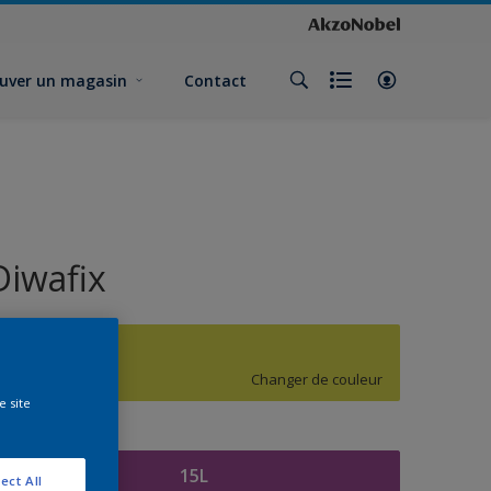
uver un magasin
Contact
Diwafix
G8.48.76
Changer de couleur
e site
ormat
15L
ect All