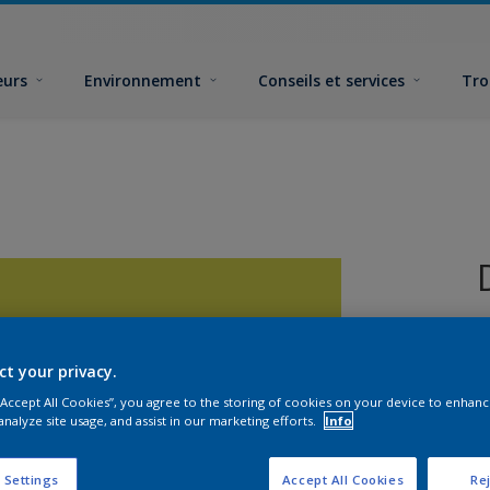
eurs
Environnement
Conseils et services
Tro
ct your privacy.
 “Accept All Cookies”, you agree to the storing of cookies on your device to enhanc
analyze site usage, and assist in our marketing efforts.
Info
F
 Settings
Accept All Cookies
Rej