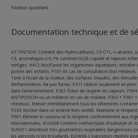
Fixateur opacifiant.
Documentation technique et de sé
ATTENTION. Contient des Hydrocarbures, C9-C11, n-alcanes, is
C9, aromatiques (<0.1% cumène).H226-Liquide et vapeurs inf
vertiges. H412-Nocif pour les organismes aquatiques, entraîne 
portée des enfants. P101-En cas de consultation d’un médecin, ga
Tenir à l’écart de la chaleur, des surfaces chaudes, des étincel
d’inflammation. Ne pas fumer. P271-Utiliser seulement en plein ai
dans l’environnement. P261-Éviter de respirer les vapeurs. 
ANTIPOISON ou un médecin en cas de malaise. P303 + P361 
cheveux)- Enlever immédiatement tous les vêtements contaminés
P233-Stocker dans un endroit bien ventilé. Maintenir le récipie
P501-Eliminer le contenu et le récipient conformément aux régl
internationales. EUH208-Contient méthacrylate d'isobutyle et oct
EUH211-Attention! Des gouttelettes respirables dangereuses peu
les aérosols ni les brouillards. EUH066-L'exposition répétée p