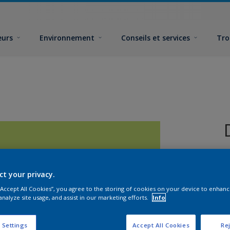
eurs
Environnement
Conseils et services
Tro
ct your privacy.
 “Accept All Cookies”, you agree to the storing of cookies on your device to enhanc
analyze site usage, and assist in our marketing efforts.
Info
F
 Settings
Accept All Cookies
Rej