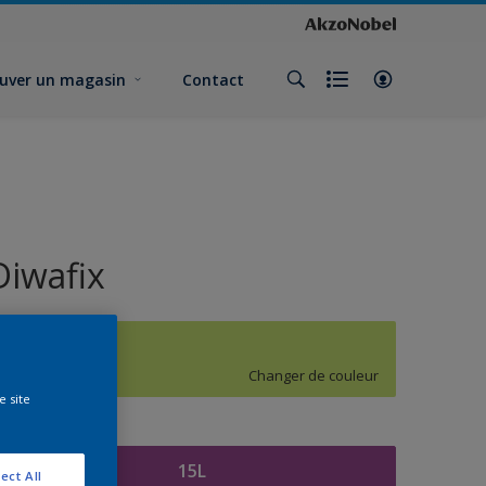
uver un magasin
Contact
Diwafix
H7.38.79
Changer de couleur
e site
ormat
15L
ect All