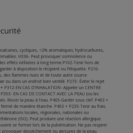
curité
oalcanes, cycliques, <2% aromatiques; hydrocarbures,
lammables. H336- Peut provoquer somnolence ou
des effets néfastes à long terme.P102-Tenir hors de
rder à disposition le récipient ou l’étiquette. P210-
les, des flammes nues et de toute autre source
r ou dans un endroit bien ventilé. P273- Éviter le rejet
P304 + P312-EN CAS D’INHALATION- Appeler un CENTRE
+ P353- EN CAS DE CONTACT AVEC LA PEAU (ou les
. Rincer la peau à l'eau. P405-Garder sous clef. P403 +
nt fermé de manière étanche. P403 + P235-Tenir au frais.
ementations locales, régionales, nationales ou
hilinone (ISO). Peut produire une réaction allergique.
vent se former lors de la pulvérisation. Ne pas respirer
eut provoquer dessèchement ou gerçures de la peau.