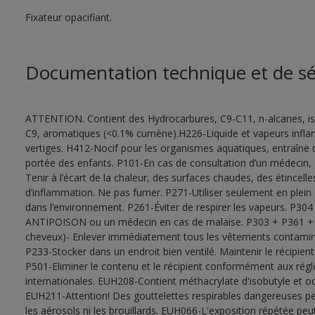
Fixateur opacifiant.
Documentation technique et de sé
ATTENTION. Contient des Hydrocarbures, C9-C11, n-alcanes, is
C9, aromatiques (<0.1% cumène).H226-Liquide et vapeurs inf
vertiges. H412-Nocif pour les organismes aquatiques, entraîne 
portée des enfants. P101-En cas de consultation d’un médecin, ga
Tenir à l’écart de la chaleur, des surfaces chaudes, des étincel
d’inflammation. Ne pas fumer. P271-Utiliser seulement en plein ai
dans l’environnement. P261-Éviter de respirer les vapeurs. 
ANTIPOISON ou un médecin en cas de malaise. P303 + P361 
cheveux)- Enlever immédiatement tous les vêtements contaminés
P233-Stocker dans un endroit bien ventilé. Maintenir le récipie
P501-Eliminer le contenu et le récipient conformément aux régl
internationales. EUH208-Contient méthacrylate d'isobutyle et oct
EUH211-Attention! Des gouttelettes respirables dangereuses peu
les aérosols ni les brouillards. EUH066-L'exposition répétée p