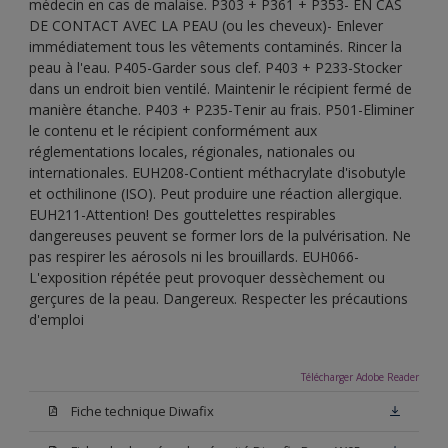
médecin en cas de malaise. P303 + P361 + P353- EN CAS
DE CONTACT AVEC LA PEAU (ou les cheveux)- Enlever
immédiatement tous les vêtements contaminés. Rincer la
peau à l'eau. P405-Garder sous clef. P403 + P233-Stocker
dans un endroit bien ventilé. Maintenir le récipient fermé de
manière étanche. P403 + P235-Tenir au frais. P501-Eliminer
le contenu et le récipient conformément aux
réglementations locales, régionales, nationales ou
internationales. EUH208-Contient méthacrylate d'isobutyle
et octhilinone (ISO). Peut produire une réaction allergique.
EUH211-Attention! Des gouttelettes respirables
dangereuses peuvent se former lors de la pulvérisation. Ne
pas respirer les aérosols ni les brouillards. EUH066-
L'exposition répétée peut provoquer dessèchement ou
gerçures de la peau. Dangereux. Respecter les précautions
d'emploi
Télécharger Adobe Reader
Fiche technique Diwafix