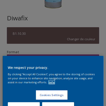
Diwafix
B1.10.30
Changer de couleur
Format
15L
We respect your privacy.
Quantité
Calculateur de peinture
By clicking “Accept All Cookies”, you agree to the storing of cookies
on your device to enhance site navigation, analyze site usage, and
Calculer
assist in our marketing efforts.
Info
Cookies Settings