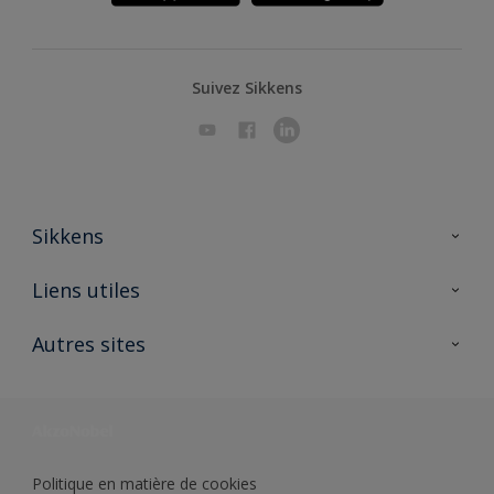
Suivez Sikkens
Sikkens
A propos de Sikkens
Liens utiles
Contactez nous
Ouvrir un magasin PASS
Autres sites
Trimetal
Sikkens Solutions
Polyfilla Pro
Wiki Peinture
Développement durable
Où jeter son pot de peinture ?
Politique en matière de cookies