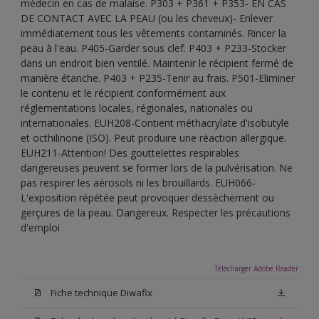
médecin en cas de malaise. P303 + P361 + P353- EN CAS
DE CONTACT AVEC LA PEAU (ou les cheveux)- Enlever
immédiatement tous les vêtements contaminés. Rincer la
peau à l'eau. P405-Garder sous clef. P403 + P233-Stocker
dans un endroit bien ventilé. Maintenir le récipient fermé de
manière étanche. P403 + P235-Tenir au frais. P501-Eliminer
le contenu et le récipient conformément aux
réglementations locales, régionales, nationales ou
internationales. EUH208-Contient méthacrylate d'isobutyle
et octhilinone (ISO). Peut produire une réaction allergique.
EUH211-Attention! Des gouttelettes respirables
dangereuses peuvent se former lors de la pulvérisation. Ne
pas respirer les aérosols ni les brouillards. EUH066-
L'exposition répétée peut provoquer dessèchement ou
gerçures de la peau. Dangereux. Respecter les précautions
d'emploi
Télécharger Adobe Reader
Fiche technique Diwafix