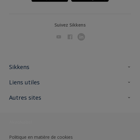
Suivez Sikkens
Sikkens
A propos de Sikkens
Liens utiles
Contactez nous
Ouvrir un magasin PASS
Autres sites
Trimetal
Sikkens Solutions
Polyfilla Pro
Wiki Peinture
Développement durable
Où jeter son pot de peinture ?
Politique en matière de cookies