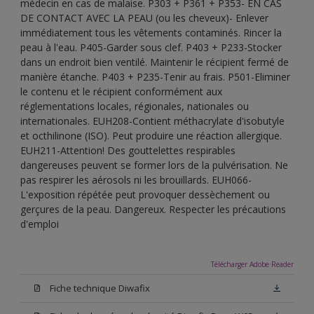
médecin en cas de malaise. P303 + P361 + P353- EN CAS
DE CONTACT AVEC LA PEAU (ou les cheveux)- Enlever
immédiatement tous les vêtements contaminés. Rincer la
peau à l'eau. P405-Garder sous clef. P403 + P233-Stocker
dans un endroit bien ventilé. Maintenir le récipient fermé de
manière étanche. P403 + P235-Tenir au frais. P501-Eliminer
le contenu et le récipient conformément aux
réglementations locales, régionales, nationales ou
internationales. EUH208-Contient méthacrylate d'isobutyle
et octhilinone (ISO). Peut produire une réaction allergique.
EUH211-Attention! Des gouttelettes respirables
dangereuses peuvent se former lors de la pulvérisation. Ne
pas respirer les aérosols ni les brouillards. EUH066-
L'exposition répétée peut provoquer dessèchement ou
gerçures de la peau. Dangereux. Respecter les précautions
d'emploi
Télécharger Adobe Reader
Fiche technique Diwafix