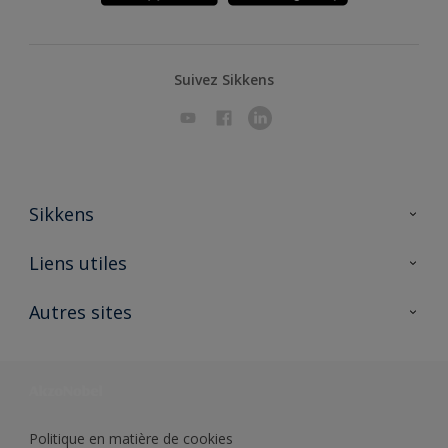
Suivez Sikkens
Sikkens
A propos de Sikkens
Liens utiles
Contactez nous
Ouvrir un magasin PASS
Autres sites
Trimetal
Sikkens Solutions
Polyfilla Pro
Wiki Peinture
Développement durable
Où jeter son pot de peinture ?
Politique en matière de cookies