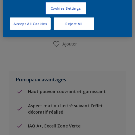
Ajouter à la liste d’achats
Cookies Settings
Trouver un magasin
Accept All Cookies
Reject All
Ajouter
Principaux avantages
Haut pouvoir couvrant et garnissant
Aspect mat ou lustré suivant l'effet
décoratif réalisé
IAQ A+, Excell Zone Verte