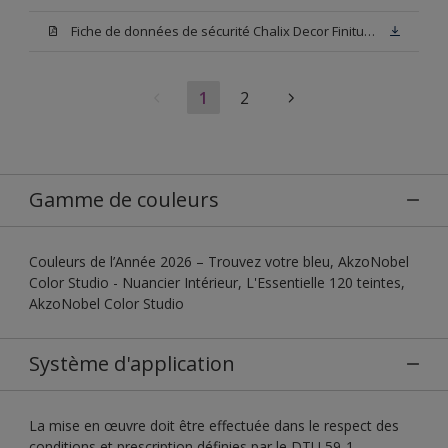
Fiche de données de sécurité Chalix Decor Finitura Base N00
1
2
Gamme de couleurs
Couleurs de l’Année 2026 – Trouvez votre bleu, AkzoNobel
Color Studio - Nuancier Intérieur, L'Essentielle 120 teintes,
AkzoNobel Color Studio
Système d'application
La mise en œuvre doit être effectuée dans le respect des
conditions et prescription définies par le DTU 59-1.