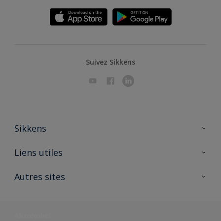
Suivez Sikkens
Sikkens
A propos de Sikkens
Liens utiles
Contactez nous
Ouvrir un magasin PASS
Autres sites
Trimetal
Sikkens Solutions
Polyfilla Pro
Wiki Peinture
Développement durable