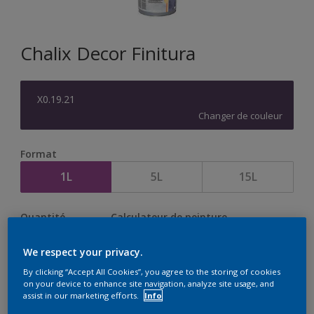
Chalix Decor Finitura
X0.19.21
Changer de couleur
Format
1L
5L
15L
Quantité
Calculateur de peinture
Calculer
We respect your privacy.
By clicking “Accept All Cookies”, you agree to the storing of cookies
on your device to enhance site navigation, analyze site usage, and
assist in our marketing efforts.
Info