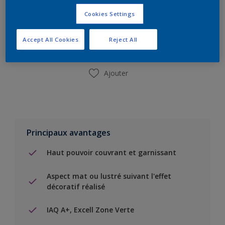
Ajouter à la liste d’achats
Cookies Settings
Trouver un magasin
Accept All Cookies
Reject All
Ajouter
Principaux avantages
Haut pouvoir couvrant et garnissant
Aspect mat ou lustré suivant l'effet
décoratif réalisé
IAQ A+, Excell Zone Verte