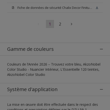
Fiche de données de sécurité Chalix Decor Finitura Base N00
1
2
Gamme de couleurs
Couleurs de l’Année 2026 – Trouvez votre bleu, AkzoNobel
Color Studio - Nuancier Intérieur, L'Essentielle 120 teintes,
AkzoNobel Color Studio
Système d'application
La mise en œuvre doit être effectuée dans le respect des
conditions et prescription définies par le DTU 59-1.