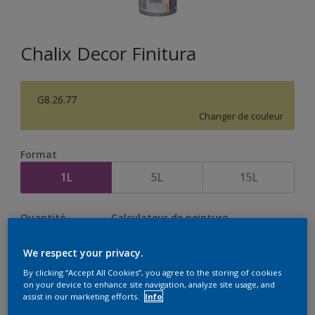
Chalix Decor Finitura
G8.26.77
Changer de couleur
Format
1L
5L
15L
Quantité
Calculateur de peinture
Calculer
We respect your privacy.
By clicking “Accept All Cookies”, you agree to the storing of cookies
on your device to enhance site navigation, analyze site usage, and
assist in our marketing efforts.
Info