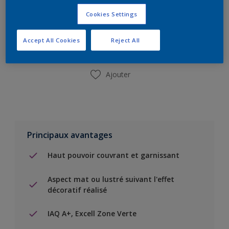
Ajouter à la liste d’achats
Cookies Settings
Trouver un magasin
Accept All Cookies
Reject All
Ajouter
Principaux avantages
Haut pouvoir couvrant et garnissant
Aspect mat ou lustré suivant l'effet
décoratif réalisé
IAQ A+, Excell Zone Verte