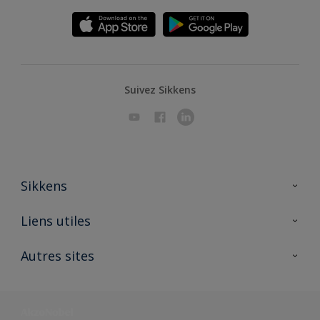
Suivez Sikkens
Sikkens
A propos de Sikkens
Liens utiles
Contactez nous
Ouvrir un magasin PASS
Autres sites
Trimetal
Sikkens Solutions
Polyfilla Pro
Wiki Peinture
Développement durable