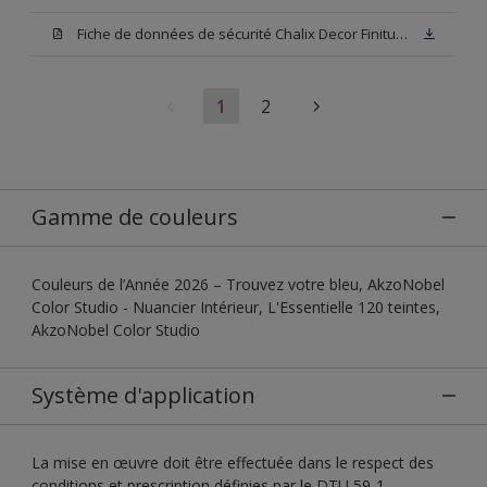
Fiche de données de sécurité Chalix Decor Finitura Base N00
1
2
Gamme de couleurs
Couleurs de l’Année 2026 – Trouvez votre bleu, AkzoNobel
Color Studio - Nuancier Intérieur, L'Essentielle 120 teintes,
AkzoNobel Color Studio
Système d'application
La mise en œuvre doit être effectuée dans le respect des
conditions et prescription définies par le DTU 59-1.