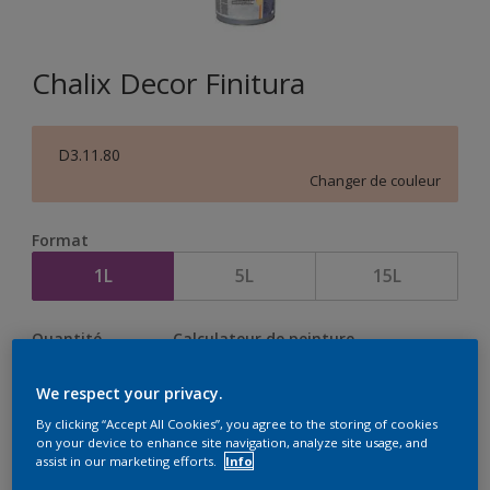
Chalix Decor Finitura
D3.11.80
Changer de couleur
Format
1L
5L
15L
Quantité
Calculateur de peinture
Calculer
We respect your privacy.
By clicking “Accept All Cookies”, you agree to the storing of cookies
on your device to enhance site navigation, analyze site usage, and
assist in our marketing efforts.
Info