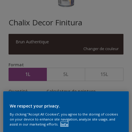
Chalix Decor Finitura
Brun Authentique
Changer de couleur
Format
1L
5L
15L
Quantité
Calculateur de peinture
Calculer
We respect your privacy.
By clicking “Accept All Cookies”, you agree to the storing of cookies
on your device to enhance site navigation, analyze site usage, and
assist in our marketing efforts.
Info