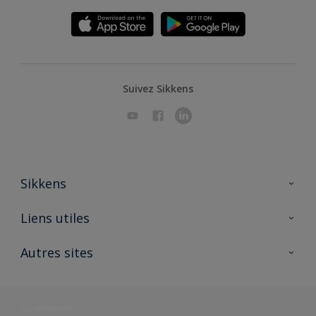
Suivez Sikkens
Sikkens
A propos de Sikkens
Liens utiles
Contactez nous
Ouvrir un magasin PASS
Autres sites
Trimetal
Sikkens Solutions
Polyfilla Pro
Wiki Peinture
Développement durable