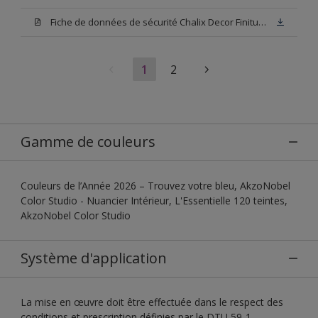
Fiche de données de sécurité Chalix Decor Finitura Base N00
1
2
Gamme de couleurs
Couleurs de l’Année 2026 – Trouvez votre bleu, AkzoNobel
Color Studio - Nuancier Intérieur, L'Essentielle 120 teintes,
AkzoNobel Color Studio
Système d'application
La mise en œuvre doit être effectuée dans le respect des
conditions et prescription définies par le DTU 59-1.