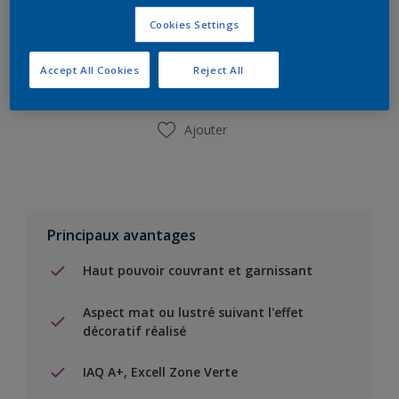
Ajouter à la liste d’achats
Cookies Settings
Trouver un magasin
Accept All Cookies
Reject All
Ajouter
Principaux avantages
Haut pouvoir couvrant et garnissant
Aspect mat ou lustré suivant l'effet
décoratif réalisé
IAQ A+, Excell Zone Verte