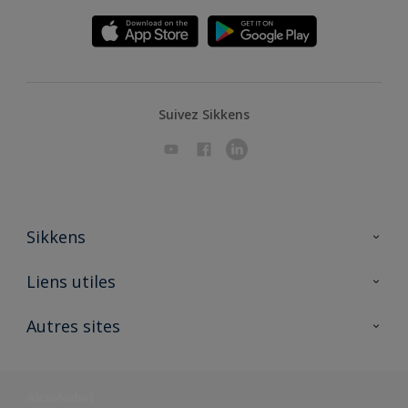
Suivez Sikkens
Sikkens
A propos de Sikkens
Liens utiles
Contactez nous
Ouvrir un magasin PASS
Autres sites
Trimetal
Sikkens Solutions
Polyfilla Pro
Wiki Peinture
Développement durable