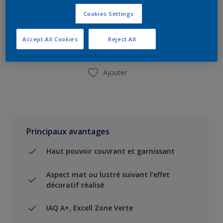
Ajouter à la liste d’achats
Cookies Settings
Trouver un magasin
Accept All Cookies
Reject All
Ajouter
Principaux avantages
Haut pouvoir couvrant et garnissant
Aspect mat ou lustré suivant l'effet
décoratif réalisé
IAQ A+, Excell Zone Verte