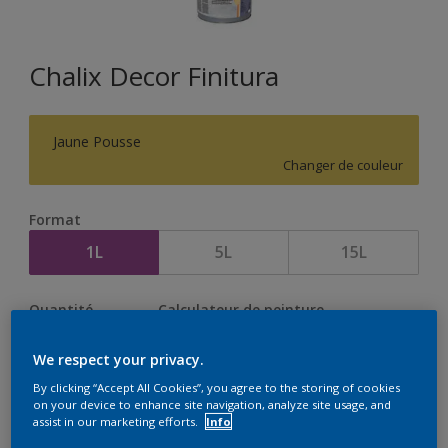
Chalix Decor Finitura
Jaune Pousse
Changer de couleur
Format
1L
5L
15L
Quantité
Calculateur de peinture
Calculer
We respect your privacy.
By clicking “Accept All Cookies”, you agree to the storing of cookies
on your device to enhance site navigation, analyze site usage, and
assist in our marketing efforts.
Info