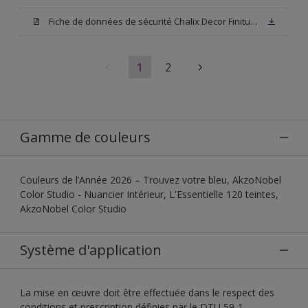
Fiche de données de sécurité Chalix Decor Finitura Base N00
1
2
Gamme de couleurs
Couleurs de l’Année 2026 – Trouvez votre bleu, AkzoNobel
Color Studio - Nuancier Intérieur, L'Essentielle 120 teintes,
AkzoNobel Color Studio
Système d'application
La mise en œuvre doit être effectuée dans le respect des
conditions et prescription définies par le DTU 59-1.