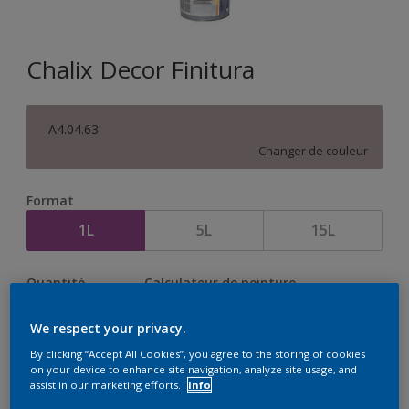
Chalix Decor Finitura
A4.04.63
Changer de couleur
Format
1L
5L
15L
Quantité
Calculateur de peinture
Calculer
We respect your privacy.
By clicking “Accept All Cookies”, you agree to the storing of cookies
on your device to enhance site navigation, analyze site usage, and
assist in our marketing efforts.
Info