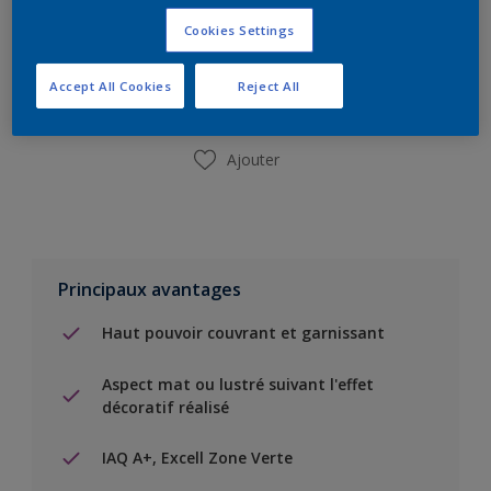
Ajouter à la liste d’achats
Cookies Settings
Trouver un magasin
Accept All Cookies
Reject All
Ajouter
Principaux avantages
Haut pouvoir couvrant et garnissant
Aspect mat ou lustré suivant l'effet
décoratif réalisé
IAQ A+, Excell Zone Verte