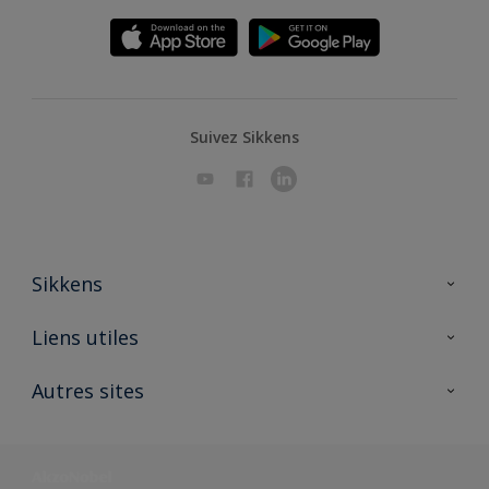
Suivez Sikkens
Sikkens
A propos de Sikkens
Liens utiles
Contactez nous
Ouvrir un magasin PASS
Autres sites
Trimetal
Sikkens Solutions
Polyfilla Pro
Wiki Peinture
Développement durable