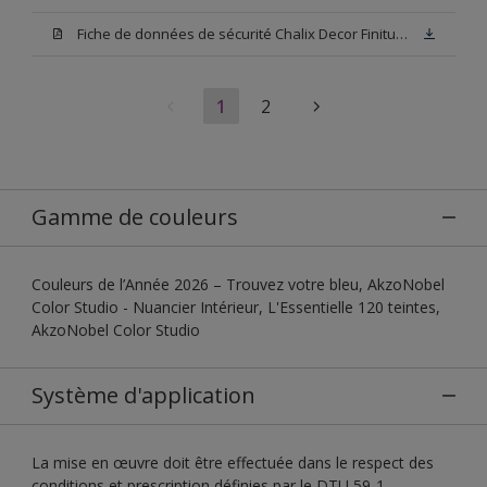
Fiche de données de sécurité Chalix Decor Finitura Base N00
1
2
Gamme de couleurs
Couleurs de l’Année 2026 – Trouvez votre bleu, AkzoNobel
Color Studio - Nuancier Intérieur, L'Essentielle 120 teintes,
AkzoNobel Color Studio
Système d'application
La mise en œuvre doit être effectuée dans le respect des
conditions et prescription définies par le DTU 59-1.