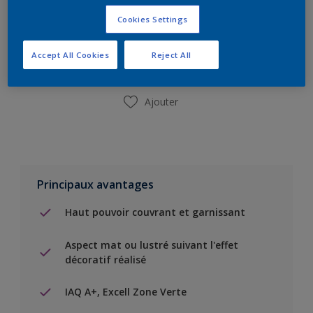
Ajouter à la liste d’achats
Cookies Settings
Trouver un magasin
Accept All Cookies
Reject All
Ajouter
Principaux avantages
Haut pouvoir couvrant et garnissant
Aspect mat ou lustré suivant l'effet
décoratif réalisé
IAQ A+, Excell Zone Verte