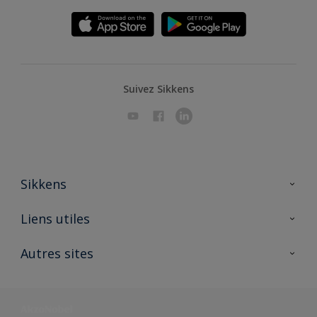
Suivez Sikkens
Sikkens
A propos de Sikkens
Liens utiles
Contactez nous
Ouvrir un magasin PASS
Autres sites
Trimetal
Sikkens Solutions
Polyfilla Pro
Wiki Peinture
Développement durable