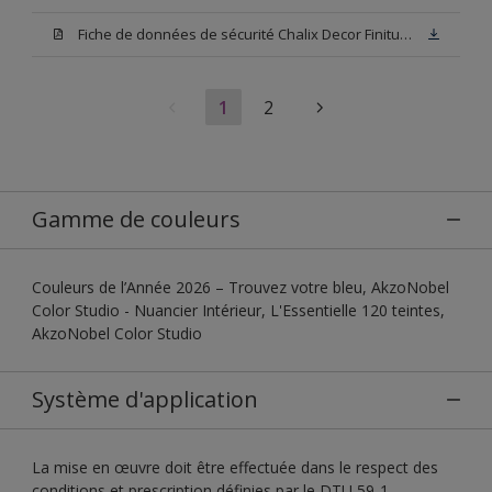
Fiche de données de sécurité Chalix Decor Finitura Base N00
1
2
Gamme de couleurs
Couleurs de l’Année 2026 – Trouvez votre bleu, AkzoNobel
Color Studio - Nuancier Intérieur, L'Essentielle 120 teintes,
AkzoNobel Color Studio
Système d'application
La mise en œuvre doit être effectuée dans le respect des
conditions et prescription définies par le DTU 59-1.