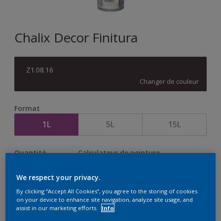
Chalix Decor Finitura
Z1.08.16
Changer de couleur
Format
1L
5L
15L
Quantité
Calculateur de peinture
Calculer
We respect your privacy.
By clicking “Accept All Cookies”, you agree to the storing of cookies
on your device to enhance site navigation, analyze site usage, and
assist in our marketing efforts.
Info