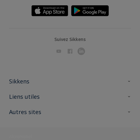
Suivez Sikkens
Sikkens
A propos de Sikkens
Liens utiles
Contactez nous
Ouvrir un magasin PASS
Autres sites
Trimetal
Sikkens Solutions
Polyfilla Pro
Wiki Peinture
Développement durable