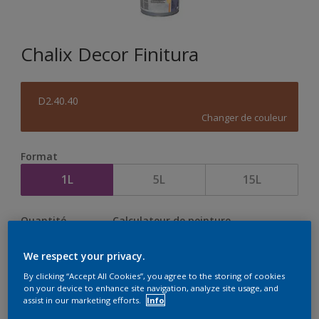
Chalix Decor Finitura
D2.40.40
Changer de couleur
Format
1L
5L
15L
Quantité
Calculateur de peinture
Calculer
We respect your privacy.
By clicking “Accept All Cookies”, you agree to the storing of cookies
on your device to enhance site navigation, analyze site usage, and
assist in our marketing efforts.
Info