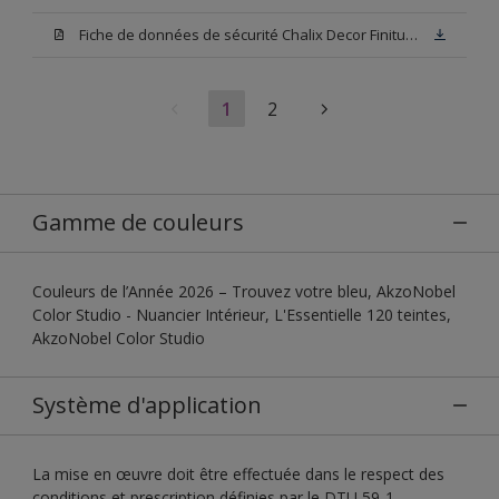
Fiche de données de sécurité Chalix Decor Finitura Base N00
1
2
Gamme de couleurs
Couleurs de l’Année 2026 – Trouvez votre bleu, AkzoNobel
Color Studio - Nuancier Intérieur, L'Essentielle 120 teintes,
AkzoNobel Color Studio
Système d'application
La mise en œuvre doit être effectuée dans le respect des
conditions et prescription définies par le DTU 59-1.