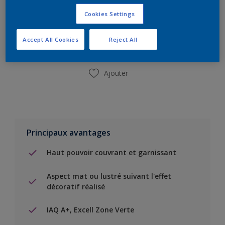
Ajouter à la liste d’achats
Cookies Settings
Trouver un magasin
Accept All Cookies
Reject All
Ajouter
Principaux avantages
Haut pouvoir couvrant et garnissant
Aspect mat ou lustré suivant l'effet
décoratif réalisé
IAQ A+, Excell Zone Verte