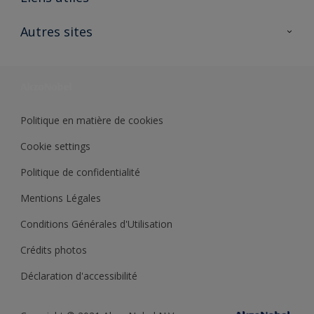
Contactez nous
Ouvrir un magasin PASS
Autres sites
Trimetal
Sikkens Solutions
Polyfilla Pro
Wiki Peinture
Développement durable
Où jeter son pot de peinture ?
Politique en matière de cookies
Cookie settings
Politique de confidentialité
Mentions Légales
Conditions Générales d'Utilisation
Crédits photos
Déclaration d'accessibilité