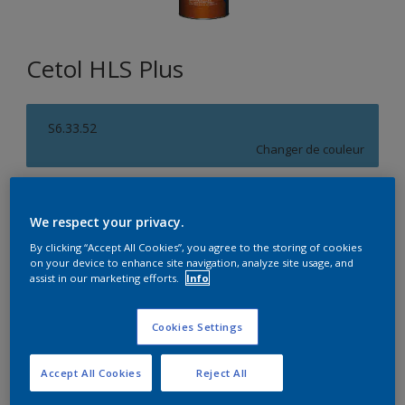
Cetol HLS Plus
S6.33.52
Changer de couleur
Format
We respect your privacy.
1L
2,5L
10L
By clicking “Accept All Cookies”, you agree to the storing of cookies
on your device to enhance site navigation, analyze site usage, and
assist in our marketing efforts.
Info
Quantité
Calculateur de peinture
Calculer
Cookies Settings
Accept All Cookies
Reject All