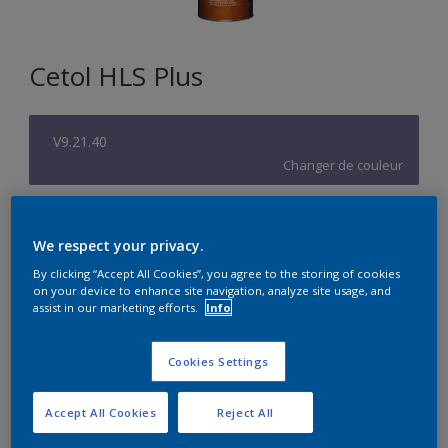
Cetol HLS Plus
V9.21.40
Changer de couleur
Format
We respect your privacy.
1L
2,5L
10L
By clicking “Accept All Cookies”, you agree to the storing of cookies
on your device to enhance site navigation, analyze site usage, and
assist in our marketing efforts.
Info
Quantité
Calculateur de peinture
Calculer
Cookies Settings
Accept All Cookies
Reject All