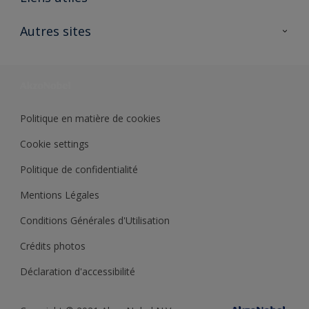
Contactez nous
Ouvrir un magasin PASS
Autres sites
Trimetal
Sikkens Solutions
Polyfilla Pro
Wiki Peinture
Développement durable
Où jeter son pot de peinture ?
Politique en matière de cookies
Cookie settings
Politique de confidentialité
Mentions Légales
Conditions Générales d'Utilisation
Crédits photos
Déclaration d'accessibilité