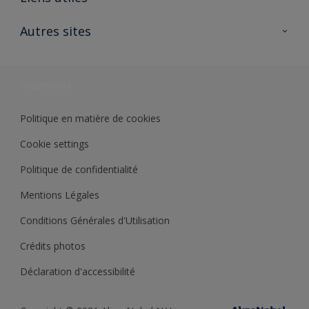
Contactez nous
Ouvrir un magasin PASS
Autres sites
Trimetal
Sikkens Solutions
Polyfilla Pro
Wiki Peinture
Développement durable
Où jeter son pot de peinture ?
Politique en matière de cookies
Cookie settings
Politique de confidentialité
Mentions Légales
Conditions Générales d'Utilisation
Crédits photos
Déclaration d'accessibilité