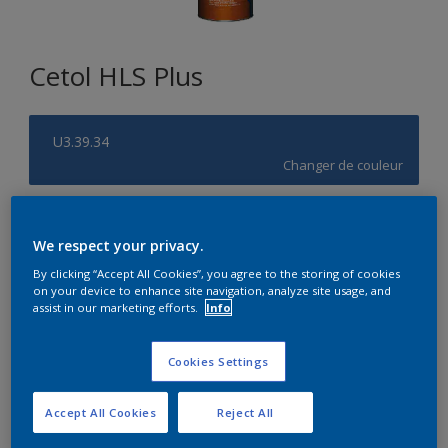
Cetol HLS Plus
U3.39.34
Changer de couleur
Format
We respect your privacy.
1L
2,5L
10L
By clicking “Accept All Cookies”, you agree to the storing of cookies
on your device to enhance site navigation, analyze site usage, and
assist in our marketing efforts.
Info
Quantité
Calculateur de peinture
Calculer
Cookies Settings
Accept All Cookies
Reject All