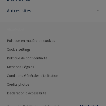
Contactez nous
Ouvrir un magasin PASS
Autres sites
Trimetal
Sikkens Solutions
Polyfilla Pro
Wiki Peinture
Développement durable
Où jeter son pot de peinture ?
Politique en matière de cookies
Cookie settings
Politique de confidentialité
Mentions Légales
Conditions Générales d'Utilisation
Crédits photos
Déclaration d'accessibilité