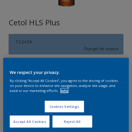
Cetol HLS Plus
T3.24.59
Changer de couleur
Format
We respect your privacy.
1L
2,5L
10L
By clicking “Accept All Cookies”, you agree to the storing of cookies
on your device to enhance site navigation, analyze site usage, and
assist in our marketing efforts.
Info
Quantité
Calculateur de peinture
Calculer
Cookies Settings
Accept All Cookies
Reject All