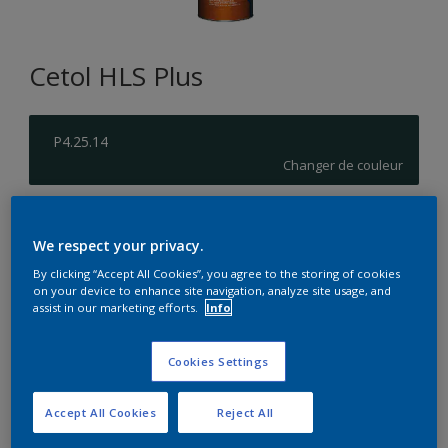
Cetol HLS Plus
P4.25.14
Changer de couleur
Format
We respect your privacy.
1L
2,5L
10L
By clicking “Accept All Cookies”, you agree to the storing of cookies
on your device to enhance site navigation, analyze site usage, and
assist in our marketing efforts.
Info
Quantité
Calculateur de peinture
Calculer
Cookies Settings
Accept All Cookies
Reject All