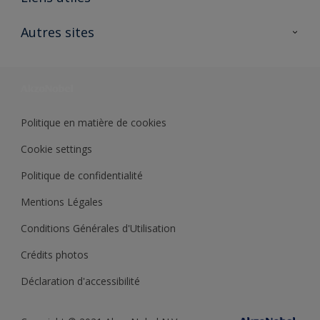
Contactez nous
Ouvrir un magasin PASS
Autres sites
Trimetal
Sikkens Solutions
Polyfilla Pro
Wiki Peinture
Développement durable
Où jeter son pot de peinture ?
Politique en matière de cookies
Cookie settings
Politique de confidentialité
Mentions Légales
Conditions Générales d'Utilisation
Crédits photos
Déclaration d'accessibilité