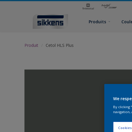
Produits
Coul
Produit
Cetol HLS Plus
We respe
By clicking
navigation, 
Cookies