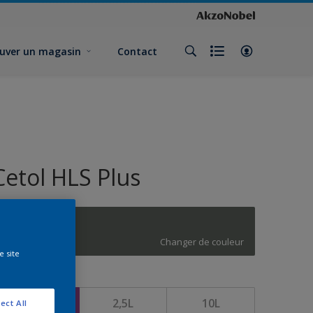
uver un magasin
Contact
Cetol HLS Plus
K7.05.25
Changer de couleur
e site
ormat
1L
2,5L
10L
ect All