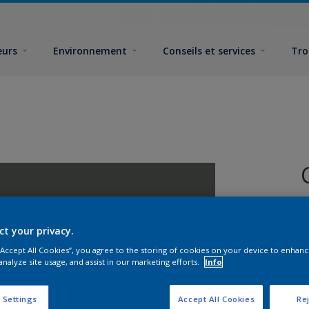
eurs
Environnement
Conseils et services
Tro
ct your privacy.
 “Accept All Cookies”, you agree to the storing of cookies on your device to enhanc
analyze site usage, and assist in our marketing efforts.
Info
F
 Settings
Accept All Cookies
Rej