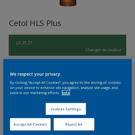
Cetol HLS Plus
L0.35.37
Changer de couleur
Format
We respect your privacy.
1L
2,5L
10L
By clicking “Accept All Cookies”, you agree to the storing of cookies
on your device to enhance site navigation, analyze site usage, and
assist in our marketing efforts.
Info
Quantité
Calculateur de peinture
Calculer
Cookies Settings
Accept All Cookies
Reject All