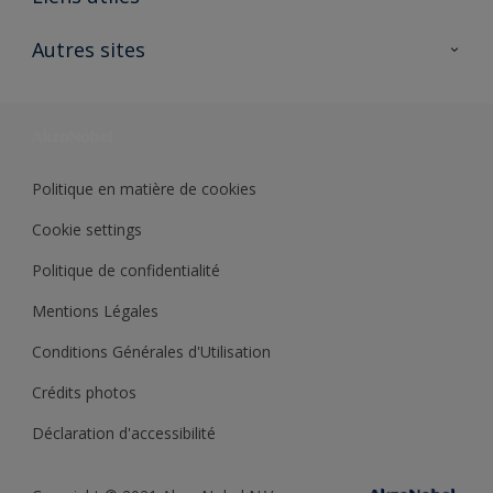
Contactez nous
Ouvrir un magasin PASS
Autres sites
Trimetal
Sikkens Solutions
Polyfilla Pro
Wiki Peinture
Développement durable
Où jeter son pot de peinture ?
Politique en matière de cookies
Cookie settings
Politique de confidentialité
Mentions Légales
Conditions Générales d'Utilisation
Crédits photos
Déclaration d'accessibilité