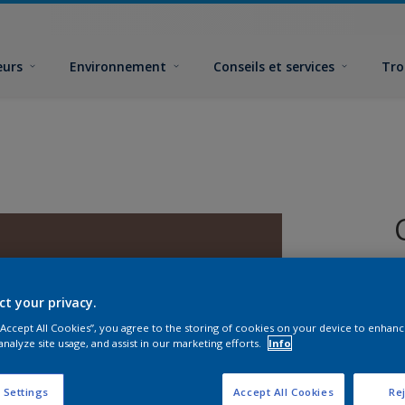
eurs
Environnement
Conseils et services
Tro
ct your privacy.
 “Accept All Cookies”, you agree to the storing of cookies on your device to enhanc
analyze site usage, and assist in our marketing efforts.
Info
F
 Settings
Accept All Cookies
Rej