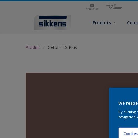
Produits
Coul
Produit
Cetol HLS Plus
We respe
By clicking
navigation, 
Cookies