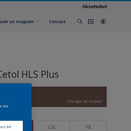
uver un magasin
Contact
Cetol HLS Plus
C9.13.32
Changer de couleur
e site
ormat
1L
2,5L
10L
ect All