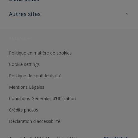
Contactez nous
Ouvrir un magasin PASS
Autres sites
Trimetal
Sikkens Solutions
Polyfilla Pro
Wiki Peinture
Développement durable
Où jeter son pot de peinture ?
Politique en matière de cookies
Cookie settings
Politique de confidentialité
Mentions Légales
Conditions Générales d'Utilisation
Crédits photos
Déclaration d'accessibilité