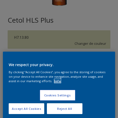
Cetol HLS Plus
H7.13.80
Changer de couleur
Format
We respect your privacy.
1L
2,5L
10L
By clicking “Accept All Cookies”, you agree to the storing of cookies
on your device to enhance site navigation, analyze site usage, and
assist in our marketing efforts.
Info
Quantité
Calculateur de peinture
Calculer
Cookies Settings
Accept All Cookies
Reject All