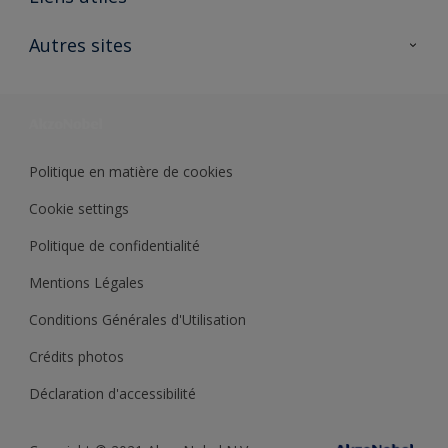
Contactez nous
Ouvrir un magasin PASS
Autres sites
Trimetal
Sikkens Solutions
Polyfilla Pro
Wiki Peinture
Développement durable
Où jeter son pot de peinture ?
Politique en matière de cookies
Cookie settings
Politique de confidentialité
Mentions Légales
Conditions Générales d'Utilisation
Crédits photos
Déclaration d'accessibilité