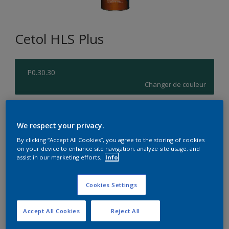
Cetol HLS Plus
P0.30.30
Changer de couleur
Format
We respect your privacy.
1L
2,5L
10L
By clicking “Accept All Cookies”, you agree to the storing of cookies
on your device to enhance site navigation, analyze site usage, and
assist in our marketing efforts.
Info
Quantité
Calculateur de peinture
Calculer
Cookies Settings
Accept All Cookies
Reject All