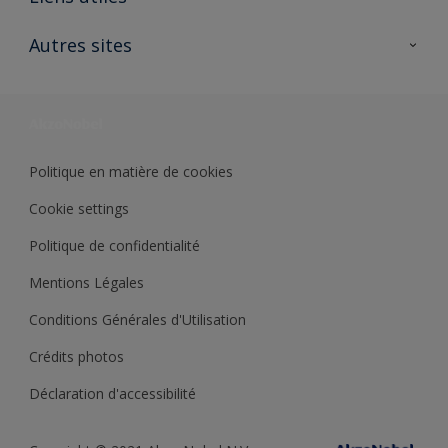
Contactez nous
Ouvrir un magasin PASS
Autres sites
Trimetal
Sikkens Solutions
Polyfilla Pro
Wiki Peinture
Développement durable
Où jeter son pot de peinture ?
Politique en matière de cookies
Cookie settings
Politique de confidentialité
Mentions Légales
Conditions Générales d'Utilisation
Crédits photos
Déclaration d'accessibilité