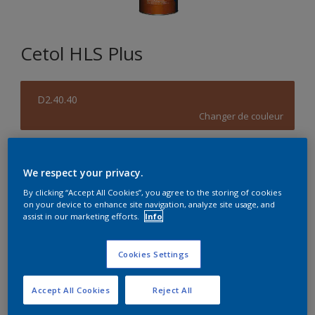
Cetol HLS Plus
D2.40.40
Changer de couleur
Format
We respect your privacy.
1L
2,5L
10L
By clicking “Accept All Cookies”, you agree to the storing of cookies
on your device to enhance site navigation, analyze site usage, and
assist in our marketing efforts.
Info
Quantité
Calculateur de peinture
Calculer
Cookies Settings
Accept All Cookies
Reject All